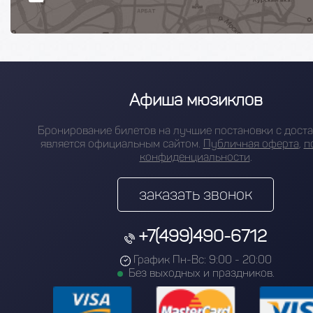
Афиша мюзиклов
Бронирование билетов на лучшие постановки с доста
является официальным сайтом.
Публичная оферта
,
п
конфиденциальности
.
заказать звонок
+7(499)490-6712
График Пн-Вс: 9:00 - 20:00
Без выходных и праздников.