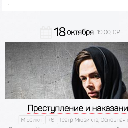
18
октября
19:00, СР
Преступление и наказан
Мюзикл
+6
Театр Мюзикла, Основная 